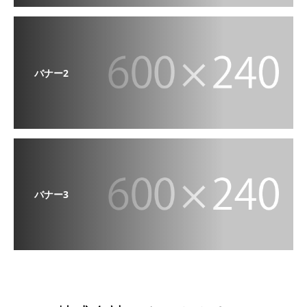
バナー2
バナー3