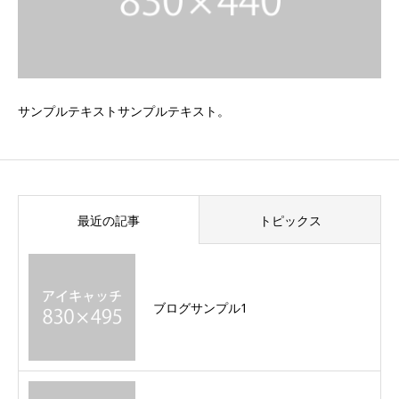
サンプルテキストサンプルテキスト。
最近の記事
トピックス
ブログサンプル1