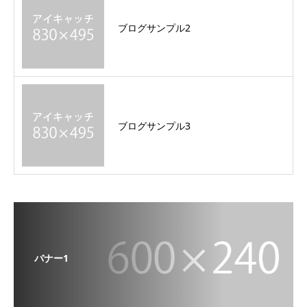
ブログサンプル2
ブログサンプル3
バナー1